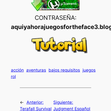
CONTRASEÑA:
aquiyahorajuegosfortheface3.blo
acción
aventuras
bajos requisitos
juegos
rol
←
Anterior:
Siguiente:
Terafall Survival
Judgment Español