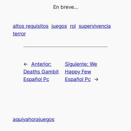
En breve…
altos requisitos
juegos
rol
supervivencia
terror
←
Anterior:
Siguiente:
We
Deaths Gambit
Happy Few
Español Pc
Español Pc
→
aquiyahorajuegos