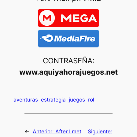
CONTRASEÑA:
www.aquiyahorajuegos.net
aventuras
estrategia
juegos
rol
←
Anterior:
After I met
Siguiente: