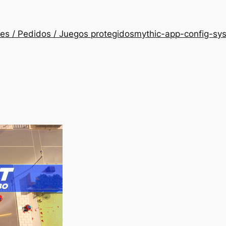
es / Pedidos / Juegos protegidos
mythic-app-config-sy