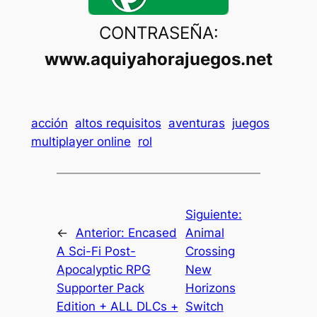
CONTRASEÑA:
www.aquiyahorajuegos.net
acción
altos requisitos
aventuras
juegos
multiplayer online
rol
Siguiente:
←
Anterior:
Encased
Animal
A Sci-Fi Post-
Crossing
Apocalyptic RPG
New
Supporter Pack
Horizons
Edition + ALL DLCs +
Switch