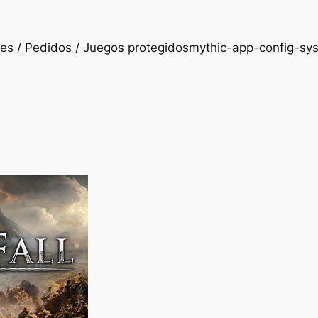
es / Pedidos / Juegos protegidos
mythic-app-config-sy