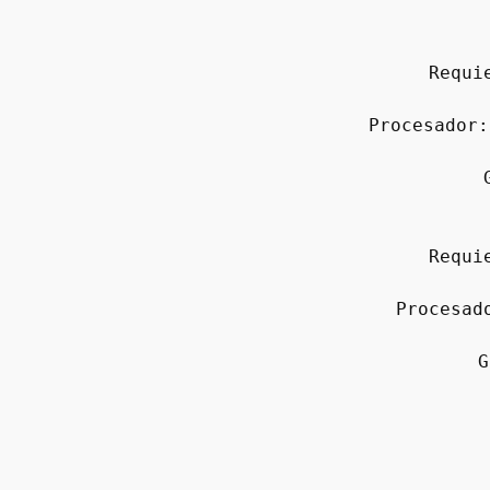
Requi
Procesador:
Requi
Procesad
G