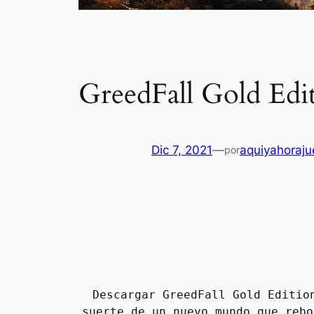
GreedFall Gold Ed
Dic 7, 2021
—
aquiyahoraj
por
Descargar GreedFall Gold Editio
suerte de un nuevo mundo que rebo