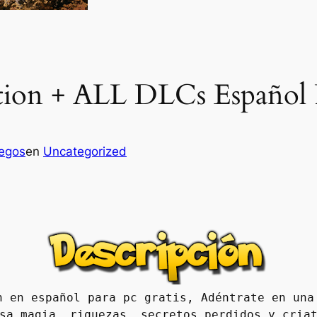
ition + ALL DLCs Español
uegos
en
Uncategorized
n en español para pc gratis, Adéntrate en una 
sa magia, riquezas, secretos perdidos y criat