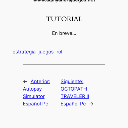
TUTORIAL
En breve…
estrategia
juegos
rol
←
Anterior:
Siguiente:
Autopsy
OCTOPATH
Simulator
TRAVELER II
Español Pc
Español Pc
→