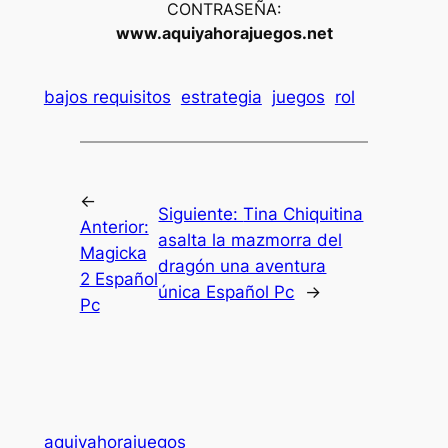
CONTRASEÑA:
www.aquiyahorajuegos.net
bajos requisitos
estrategia
juegos
rol
←
Siguiente:
Tina Chiquitina
Anterior:
asalta la mazmorra del
Magicka
dragón una aventura
2 Español
única Español Pc
→
Pc
aquiyahorajuegos