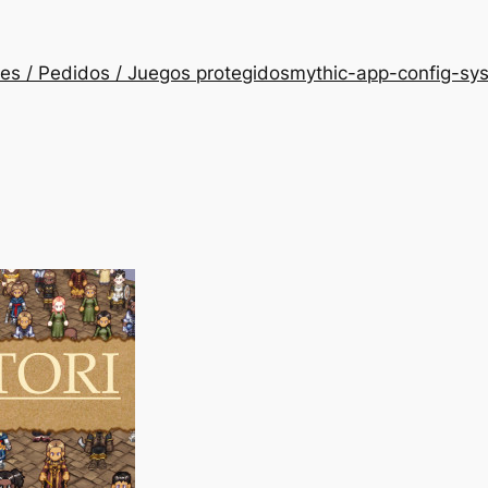
es / Pedidos / Juegos protegidos
mythic-app-config-sy