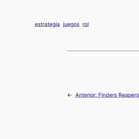
estrategia
juegos
rol
←
Anterior:
Finders Reapers