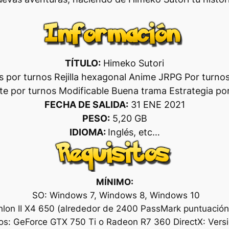
TÍTULO:
Himeko Sutori
as por turnos Rejilla hexagonal Anime JRPG Por turno
e por turnos Modificable Buena trama Estrategia por
FECHA DE SALIDA:
31 ENE 2021
PESO:
5,20 GB
IDIOMA:
Inglés, etc…
MÍNIMO:
SO: Windows 7, Windows 8, Windows 10
thlon II X4 650 (alrededor de 2400 PassMark puntuaci
os: GeForce GTX 750 Ti o Radeon R7 360 DirectX: Vers