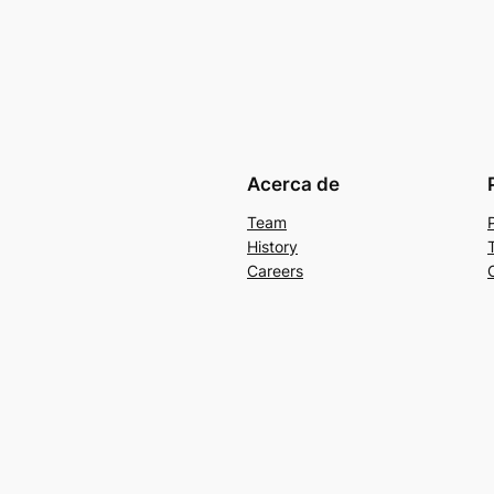
Acerca de
Team
History
Careers