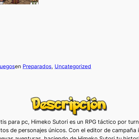
juegos
en
Preparados
, 
Uncategorized
tis para pc, Himeko Sutori es un RPG táctico por tur
ntos de personajes únicos. Con el editor de campaña
uevas aventuras, haciendo de Himeko Sutori tu histori