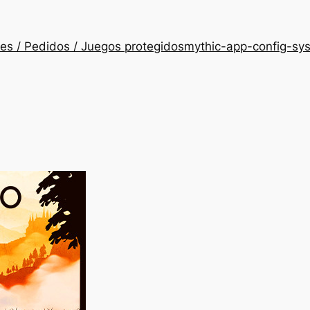
es / Pedidos / Juegos protegidos
mythic-app-config-sy