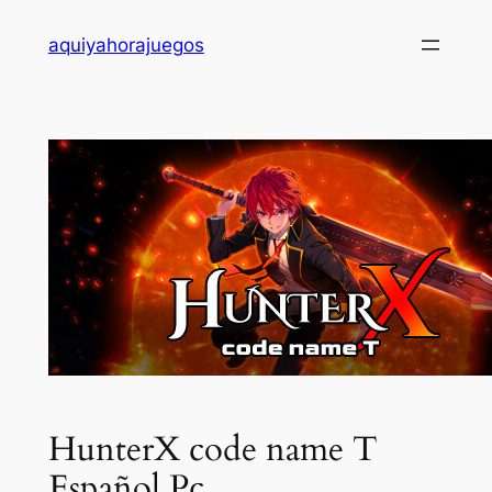
Saltar
aquiyahorajuegos
al
contenido
HunterX code name T
Español Pc