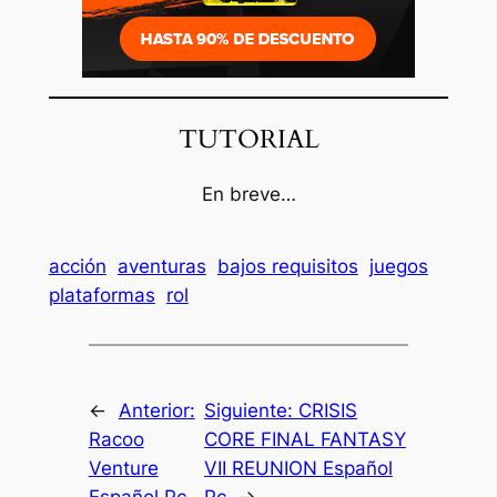
TUTORIAL
En breve…
acción
aventuras
bajos requisitos
juegos
plataformas
rol
←
Anterior:
Siguiente:
CRISIS
Racoo
CORE FINAL FANTASY
Venture
VII REUNION Español
Español Pc
Pc
→