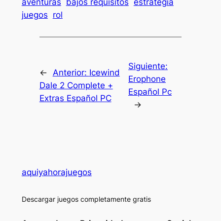
aventuras
bajos requisitos
estrategia
juegos
rol
Siguiente:
←
Anterior:
Icewind
Erophone
Dale 2 Complete +
Español Pc
Extras Español PC
→
aquiyahorajuegos
Descargar juegos completamente gratis