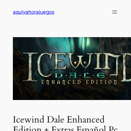
Saltar
aquiyahorajuegos
al
contenido
Icewind Dale Enhanced
Edition + Extras Español Pc