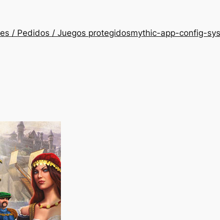
es / Pedidos / Juegos protegidos
mythic-app-config-sy