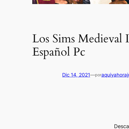
Los Sims Medieval
Español Pc
Dic 14, 2021
—
aquiyahora
por
Descar