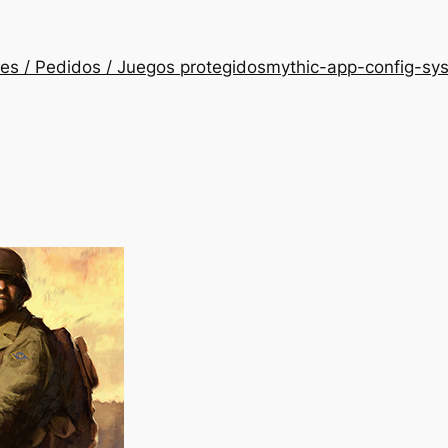
es / Pedidos / Juegos protegidos
mythic-app-config-sy