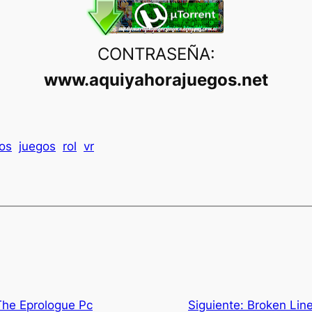
CONTRASEÑA:
www.aquiyahorajuegos.net
os
juegos
rol
vr
The Eprologue Pc
Siguiente:
Broken Lin