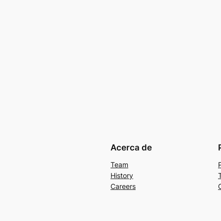
Acerca de
Team
History
Careers