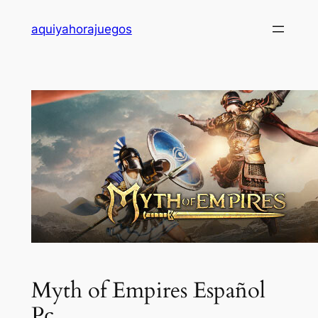
Saltar
aquiyahorajuegos
al
contenido
Myth of Empires Español
Pc