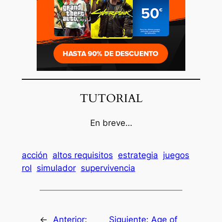
TUTORIAL
En breve…
acción
altos requisitos
estrategia
juegos
rol
simulador
supervivencia
←
Anterior:
Siguiente:
Age of