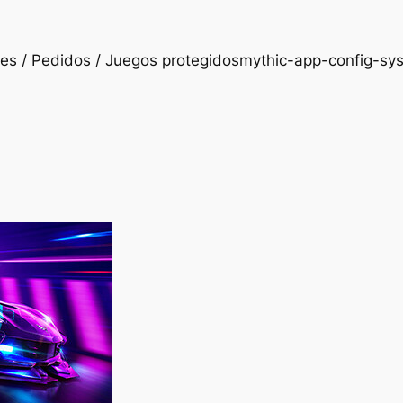
es / Pedidos / Juegos protegidos
mythic-app-config-sy