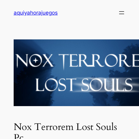
Saltar
aquiyahorajuegos
al
contenido
Nox Terrorem Lost Souls
Pc