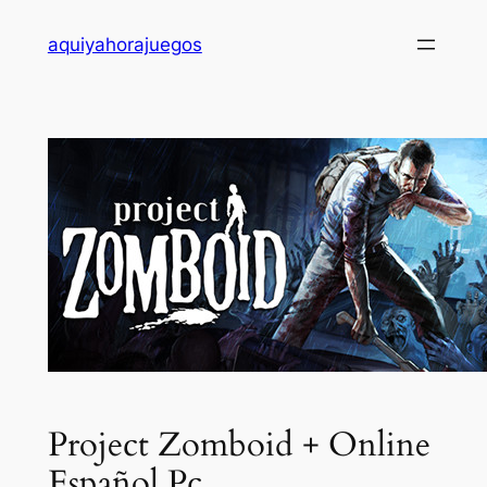
Saltar
aquiyahorajuegos
al
contenido
Project Zomboid + Online
Español Pc