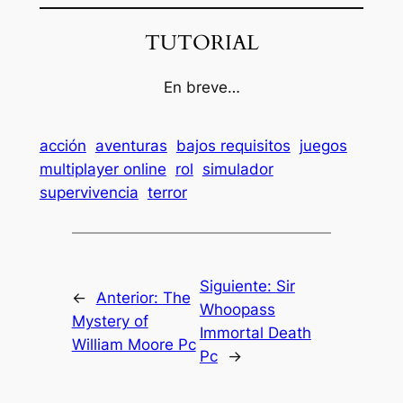
TUTORIAL
En breve…
acción
aventuras
bajos requisitos
juegos
multiplayer online
rol
simulador
supervivencia
terror
Siguiente:
Sir
←
Anterior:
The
Whoopass
Mystery of
Immortal Death
William Moore Pc
Pc
→