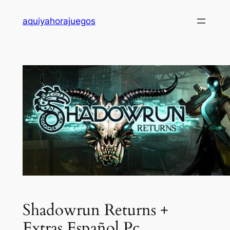
Saltar
aquiyahorajuegos
al
contenido
Shadowrun Returns +
Extras Español Pc