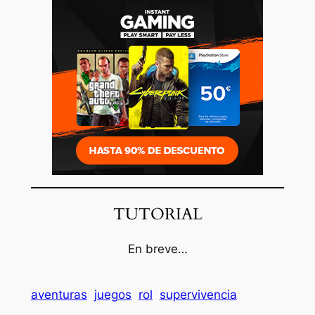
TUTORIAL
En breve…
aventuras
juegos
rol
supervivencia