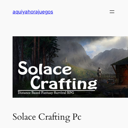
Saltar
aquiyahorajuegos
al
contenido
Solace Crafting Pc