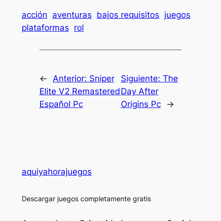
acción
aventuras
bajos requisitos
juegos
plataformas
rol
←
Anterior:
Sniper
Siguiente:
The
Elite V2 Remastered
Day After
Español Pc
Origins Pc
→
aquiyahorajuegos
Descargar juegos completamente gratis