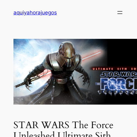
Saltar
aquiyahorajuegos
al
contenido
STAR WARS The Force
Unleashed Ultimate Sith