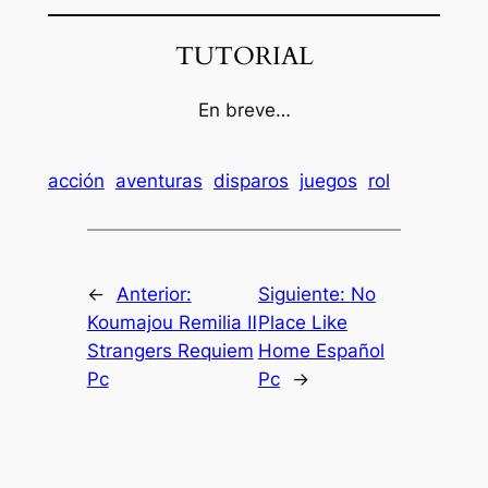
TUTORIAL
En breve…
acción
aventuras
disparos
juegos
rol
←
Anterior:
Siguiente:
No
Koumajou Remilia Ⅱ
Place Like
Strangers Requiem
Home Español
Pc
Pc
→