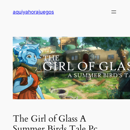
Saltar
aquiyahorajuegos
al
contenido
The Girl of Glass A
Summer Birds Tale Pc