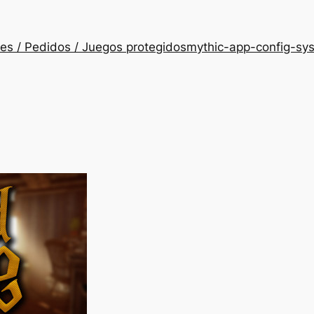
es / Pedidos / Juegos protegidos
mythic-app-config-sy