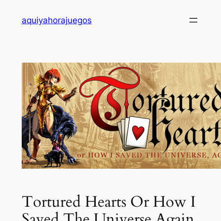
Saltar
aquiyahorajuegos
al
contenido
Tortured Hearts Or How I
Saved The Universe Again