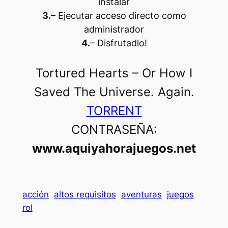
instalar
3.
– Ejecutar acceso directo como
administrador
4.
– Disfrutadlo
!
Tortured Hearts – Or How I
Saved The Universe. Again.
TORRENT
CONTRASEÑA:
www.aquiyahorajuegos.net
acción
altos requisitos
aventuras
juegos
rol