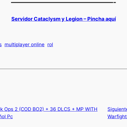
———————————————-
Servidor C
ataclysm y Legion – Pincha aquí
s
multiplayer online
rol
lack Ops 2 (COD BO2) + 36 DLCS + MP WITH
Siguient
ol Pc
Warfight