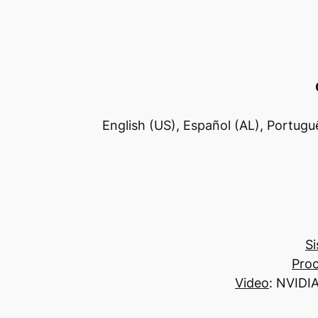
English (US), Español (AL), Portug
Si
Pro
Video
: NVIDI