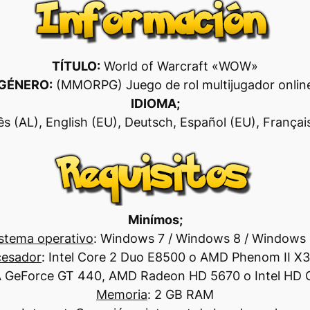
TÍTULO:
World of Warcraft «WOW»
GÉNERO:
(MMORPG) Juego de rol multijugador onlin
IDIOMA;
uês (AL), English (EU), Deutsch, Español (EU), Fra
Minímos;
stema operativo
: Windows 7 / Windows 8 / Windows 
cesador
: Intel Core 2 Duo E8500 o AMD Phenom II X
A GeForce GT 440, AMD Radeon HD 5670 o Intel HD 
Memoria
: 2 GB RAM