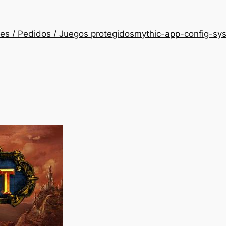
es / Pedidos / Juegos protegidos
mythic-app-config-sy