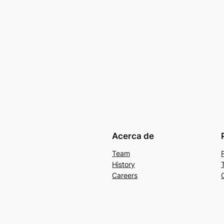
Acerca de
Team
History
Careers