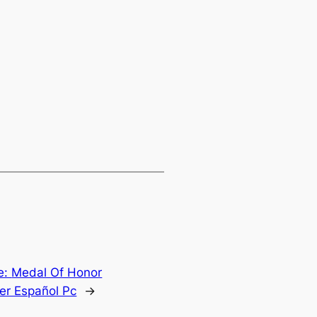
e:
Medal Of Honor
er Español Pc
→