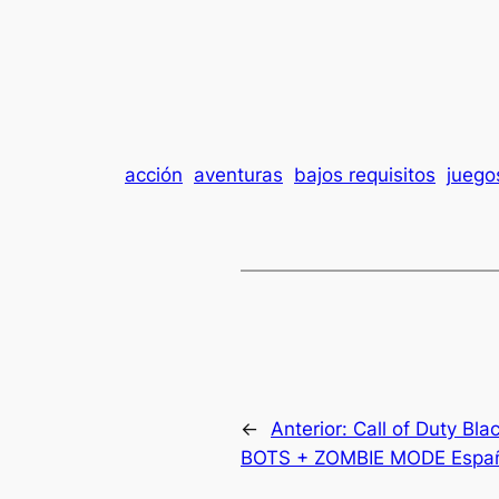
acción
aventuras
bajos requisitos
juego
←
Anterior:
Call of Duty B
BOTS + ZOMBIE MODE Españ